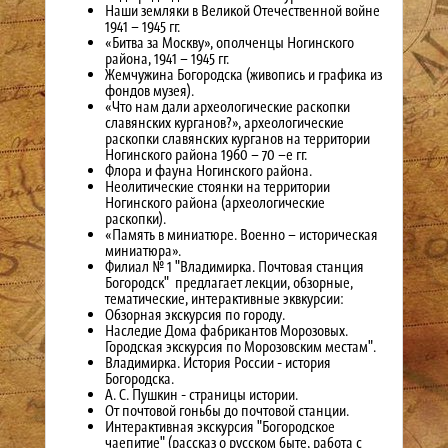
Наши земляки в Великой Отечественной войне
1941 – 1945 гг.
«Битва за Москву», ополченцы Ногинского
района, 1941 – 1945 гг.
Жемчужина Богородска (живопись и графика из
фондов музея).
«Что нам дали археологические раскопки
славянских курганов?», археологические
раскопки славянских курганов на территории
Ногинского района 1960 – 70 –е гг.
Флора и фауна Ногинского района.
Неолитические стоянки на территории
Ногинского района (археологические
раскопки).
«Память в миниатюре. Военно – историческая
миниатюра».
Филиал № 1 "Владимирка. Почтовая станция
Богородск" предлагает лекции, обзорные,
тематические, интерактивные эквкурсии:
Обзорная экскурсия по городу.
Наследие Дома фабрикантов Морозовых.
Городская экскурсия по Морозовским местам".
Владимирка. История России - история
Богородска.
А. С. Пушкин - страницы истории.
От почтовой гоньбы до почтовой станции.
Интерактивная экскурсия "Богородское
чаепитие" (рассказ о русском быте, работа с