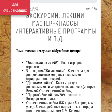
для
08.10.2020 15:54
1084
слабовидящих
ЭКСКУРСИИ, ЛЕКЦИИ,
МАСТЕР-КЛАССЫ,
ИНТЕРАКТИВНЫЕ ПРОГРАММЫ
И Т.Д.
Тематические экскурсии в Музейном центре:
"Знаешь ли ты иузей?" - Квест игра для
взрослых.
Заповедник "Живая книга" - Квест игра для
дощкольников и младших школьников
(природа нашего края).
"Дорогами войны" - Квест игра для
дошкольников и младших школьников (история
Великой Отечественной войны).
"Прорыв". Боевой путь 209 пехотного
Богородского полка.
Отечественная война 1812 года в Богородском
уезде. Боевые действия партизанского отряда
под предводительством Г. М. Курина.