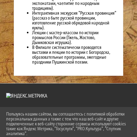
экспонатами, чаепитие по народным
традициям).
Интерактивная экскурсия "Русская провинция"
(рассказ о быте русской провинции,
изготовление русской обрядовой народной
куклы).
Лекции с мастер-классом по истории
промыслов России (Гжель, Жостово,
Дымковская игрушка).
В Филиале систематически проводятся
выставки и лекции по истории г. Богородска,
образовательные программы, эжегодные
праздники Пушкинской поэзии.
Пользуясь нашим сайтом, вы соглашаетесь с политикой обработки
2026 Г. NOGINSK-MUSEUM.RU
персональных данных а также с тем что наш веб-сайт и другие
ВХОД
подключенные к веб-сайту сторонние сервисы используют cookies
КАРТА САЙТА
такие как Яндекс Метрика, "Госуслуги", "PRO.Культура", "Спутник
ПОЛИТИКА ОБРАБОТКИ ПЕРСОНАЛЬНЫХ ДАННЫХ
аналитика".