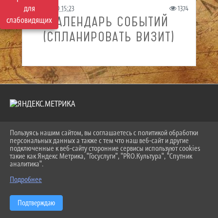
для
08.10.2020 15:23
1374
КАЛЕНДАРЬ СОБЫТИЙ
слабовидящих
(СПЛАНИРОВАТЬ ВИЗИТ)
Пользуясь нашим сайтом, вы соглашаетесь с политикой обработки
2026 Г. NOGINSK-MUSEUM.RU
персональных данных а также с тем что наш веб-сайт и другие
ВХОД
подключенные к веб-сайту сторонние сервисы используют cookies
КАРТА САЙТА
такие как Яндекс Метрика, "Госуслуги", "PRO.Культура", "Спутник
ПОЛИТИКА ОБРАБОТКИ ПЕРСОНАЛЬНЫХ ДАННЫХ
аналитика".
Подробнее
СДЕЛАНО НА KUBCMS
РАЗРАБОТКА И ПОДДЕРЖКА
Подтверждаю