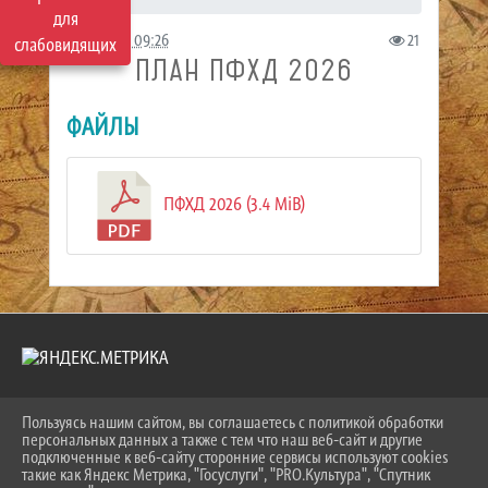
для
24.08.2023 09:26
21
слабовидящих
ПЛАН ПФХД 2026
ФАЙЛЫ
ПФХД 2026 (3.4 MiB)
Пользуясь нашим сайтом, вы соглашаетесь с политикой обработки
2026 Г. NOGINSK-MUSEUM.RU
персональных данных а также с тем что наш веб-сайт и другие
ВХОД
подключенные к веб-сайту сторонние сервисы используют cookies
КАРТА САЙТА
такие как Яндекс Метрика, "Госуслуги", "PRO.Культура", "Спутник
ПОЛИТИКА ОБРАБОТКИ ПЕРСОНАЛЬНЫХ ДАННЫХ